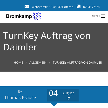
Weusterstr. 19 46240 Bottrop
0204177150
MENU
HOME
TurnKey Auftrag von
B
UNTERNEHMEN
Daimler
BRANCHEN
KUNDEN
HOME
ALLGEMEIN
TURNKEY AUFTRAG VON DAIMLER
REFERENZEN
L
NEUIGKEITEN
04
By
KONTAKT
August
Thomas Krause
17
A