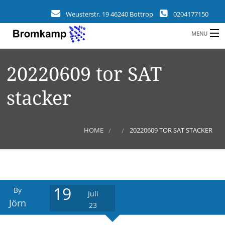
Weusterstr. 19 46240 Bottrop
0204177150
MENU
HOME
20220609 tor SAT
B
UNTERNEHMEN
stacker
BRANCHEN
KUNDEN
HOME
20220609 TOR SAT STACKER
REFERENZEN
L
NEUIGKEITEN
19
By
KONTAKT
Juli
Jörn
23
A