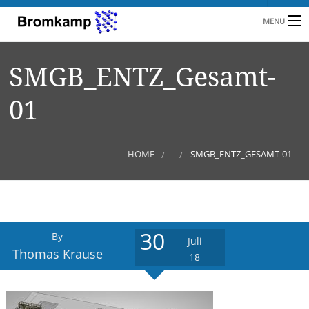
MENU
HOME
SMGB_ENTZ_Gesamt-
B
UNTERNEHMEN
01
BRANCHEN
KUNDEN
HOME
SMGB_ENTZ_GESAMT-01
REFERENZEN
L
NEUIGKEITEN
30
By
KONTAKT
Juli
Thomas Krause
18
A