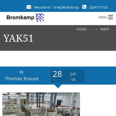
Weusterstr. 19 46240 Bottrop
0204177150
MENU
HOME
YAK51
HOME
YAK51
B
UNTERNEHMEN
BRANCHEN
KUNDEN
28
By
Juli
REFERENZEN
Thomas Krause
18
L
NEUIGKEITEN
KONTAKT
A