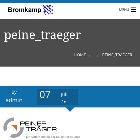
MENU
HOME
peine_traeger
B
UNTERNEHMEN
BRANCHEN
HOME
PEINE_TRAEGER
KUNDEN
REFERENZEN
07
By
L
NEUIGKEITEN
Juli
admin
16
KONTAKT
A