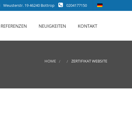
Weusterstr. 19 46240 Bottrop
0204177150
REFERENZEN
NEUIGKEITEN
KONTAKT
HOME
ZERTIFIKAT WEBSITE