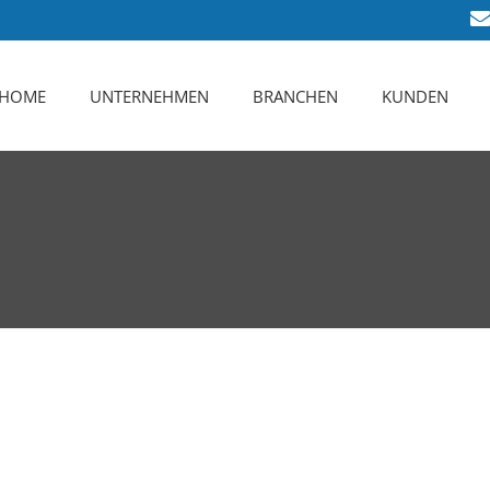
HOME
UNTERNEHMEN
BRANCHEN
KUNDEN
Das sind Wir
Karriere
Leistungsspektrum
Zertifizierung
Ansprechpartner