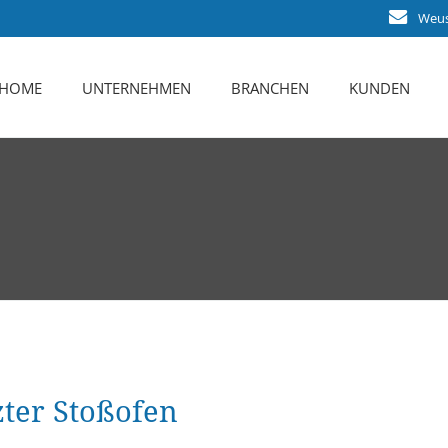
Weust
HOME
UNTERNEHMEN
BRANCHEN
KUNDEN
Das sind Wir
Karriere
Leistungsspektrum
Zertifizierung
Ansprechpartner
ter Stoßofen