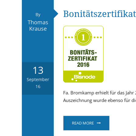
Bonitätszertifika
By
Thomas
Krause
13
September
16
Fa. Bromkamp erhielt für das Jahr
Auszeichnung wurde ebenso für di
READ MORE