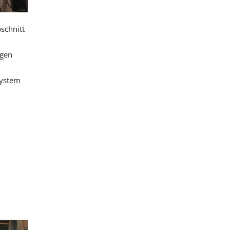
schnitt
igen
system