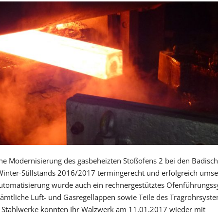
e Modernisierung des gasbeheizten Stoßofens 2 bei den Badisc
inter-Stillstands 2016/2017 termingerecht und erfolgreich umse
utomatisierung wurde auch ein rechnergestütztes Ofenführungs
sämtliche Luft- und Gasregellappen sowie Teile des Tragrohrsyst
 Stahlwerke konnten Ihr Walzwerk am 11.01.2017 wieder mit