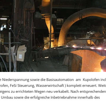
ie Niederspannung sowie die Basisautomation am Kupolofen incl.
ofen, FeSi Steuerung, Wasserwirtschaft ) komplett erneuert. Weit
igens zu errichteten Wegen neu verkabelt. Nach entsprechende
 Umbau sowie die erfolgreiche Inbetriebnahme innerhalb des
.