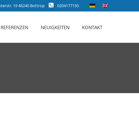
erstr. 19 46240 Bottrop
0204177150
REFERENZEN
NEUIGKEITEN
KONTAKT