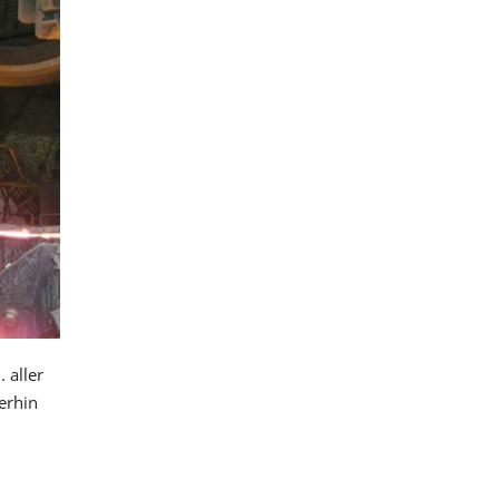
 aller
erhin
n