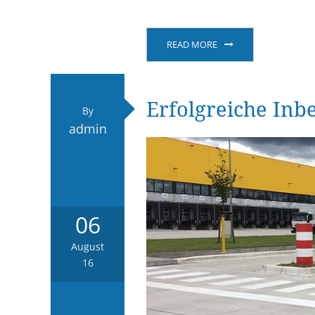
READ MORE
Erfolgreiche In
By
admin
06
August
16