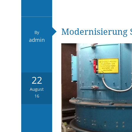
Modernisierung 
By
admin
22
August
16