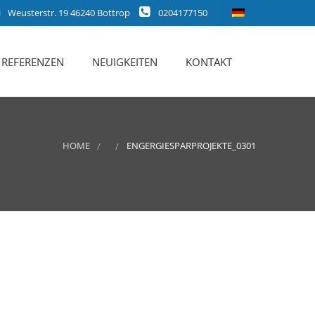
Weusterstr. 19 46240 Bottrop
0204177150
REFERENZEN
NEUIGKEITEN
KONTAKT
HOME
ENGERGIESPARPROJEKTE_0301