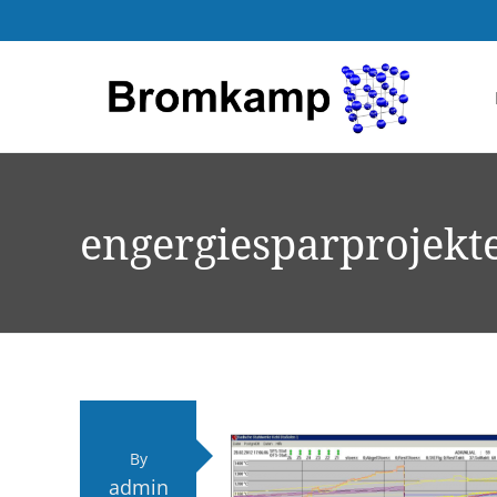
engergiesparprojekt
By
admin