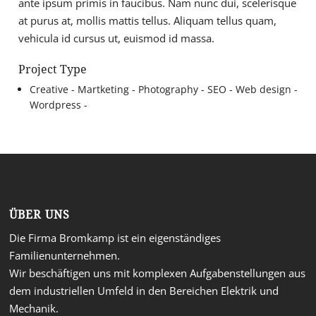
ante ipsum primis in faucibus. Nam nunc dui, scelerisque
at purus at, mollis mattis tellus. Aliquam tellus quam,
vehicula id cursus ut, euismod id massa.
Project Type
Creative -
Martketing -
Photography -
SEO -
Web design -
Wordpress -
ÜBER UNS
Die Firma Bromkamp ist ein eigenständiges
Familienunternehmen.
Wir beschäftigen uns mit komplexen Aufgabenstellungen aus
dem industriellen Umfeld in den Bereichen Elektrik und
Mechanik.