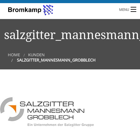
MENU
HOME
salzgitter_mannesmann
B
UNTERNEHMEN
BRANCHEN
HOME
KUNDEN
SALZGITTER_MANNESMANN_GROBBLECH
KUNDEN
REFERENZEN
L
NEUIGKEITEN
KONTAKT
A