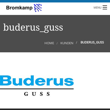
MENU
HOME
buderus_guss
B
UNTERNEHMEN
BRANCHEN
BUDERUS_GUSS
HOME
KUNDEN
KUNDEN
REFERENZEN
L
NEUIGKEITEN
KONTAKT
A