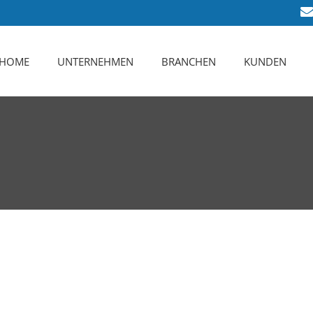
HOME
UNTERNEHMEN
BRANCHEN
KUNDEN
Das sind Wir
Karriere
Leistungsspektrum
Zertifizierung
Ansprechpartner