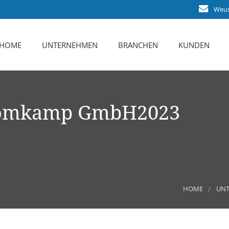
Weust
HOME
UNTERNEHMEN
BRANCHEN
KUNDEN
Das sind Wir
Karriere
Bromkamp GmbH2023
Leistungsspektrum
Zertifizierung
Ansprechpartner
HOME
UN